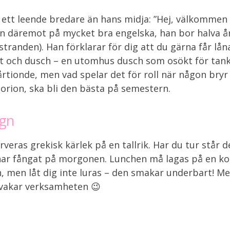
ett leende bredare än hans midja: ”Hej, välkommen t
Men däremot på mycket bra engelska, han bor halva år
tranden). Han förklarar för dig att du gärna får lå
tt och dusch – en utomhus dusch som osökt för tanka
årtionde, men vad spelar det för roll när någon bryr 
orion, ska bli den bästa på semestern.
agn
eras grekisk kärlek på en tallrik. Har du tur står d
har fångat på morgonen. Lunchen må lagas på en kok
, men låt dig inte luras – den smakar underbart! Me
rvakar verksamheten 😉