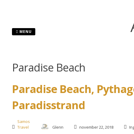
Skip
to
content
MENU
Paradise Beach
Paradise Beach, Pythag
Paradisstrand
Samos
Travel
Glenn
november 22, 2018
In