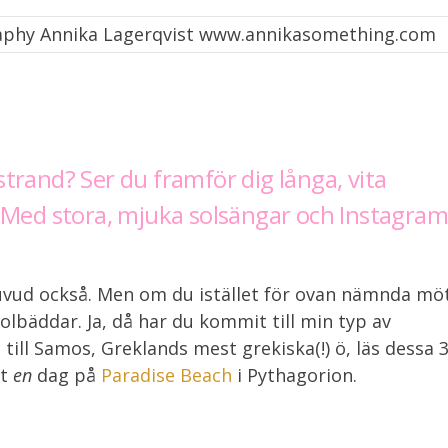
trand? Ser du framför dig långa, vita
? Med stora, mjuka solsängar och Instagra
 huvud också. Men om du istället för ovan nämnda mö
lbäddar. Ja, då har du kommit till min typ av
till Samos, Greklands mest grekiska(!) ö, läs dessa 
st
en
dag på
Paradise Beach
i Pythagorion.