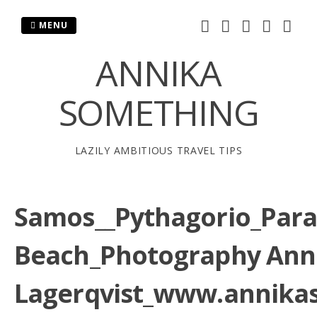
Skip
to
MENU
content
ANNIKA
SOMETHING
LAZILY AMBITIOUS TRAVEL TIPS
Samos__Pythagorio_Para
Beach_Photography Ann
Lagerqvist_www.annika