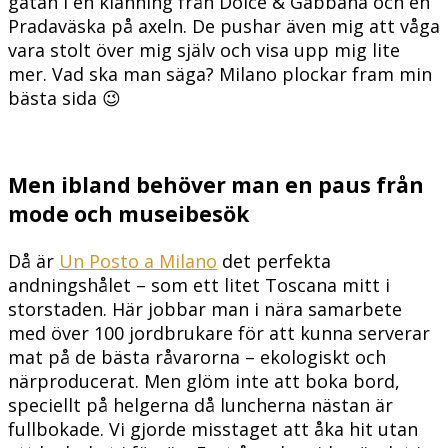
gatan i en klänning från Dolce & Gabbana och en
Pradaväska på axeln. De pushar även mig att våga
vara stolt över mig själv och visa upp mig lite
mer. Vad ska man säga? Milano plockar fram min
bästa sida 😉
Men ibland behöver man en paus från
mode och museibesök
Då är
Un Posto a Milano
det perfekta
andningshålet – som ett litet Toscana mitt i
storstaden. Här jobbar man i nära samarbete
med över 100 jordbrukare för att kunna serverar
mat på de bästa råvarorna – ekologiskt och
närproducerat. Men glöm inte att boka bord,
speciellt på helgerna då luncherna nästan är
fullbokade. Vi gjorde misstaget att åka hit utan