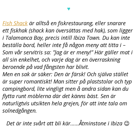
♥
Fish Shack
är alltså en fiskrestaurang, eller snarare
ett fiskhak (shack kan översättas med hak), som ligger
i Talamanca Bay, precis intill Ibiza Town. Du kan inte
beställa bord, heller inte få någon meny att titta i –
Som vår servitris sa: ”Jag är er meny!” Här gäller mat i
all sin enkelhet, och varje dag är en överraskning
beroende på vad fångsten har blivit.
Men en sak är säker: Den är färsk! Och själva stället
är super romantiskt! Man sitter på plaststolar och typ
campingbord, lite vingligt men å andra sidan kan du
flytta runt möblerna där det känns bäst. Sen är
naturligtvis utsikten hela grejen, för att inte tala om
solnedgången.
Det är inte svårt att bli kär……Åtminstone i Ibiza
😉