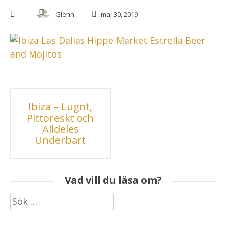
Glenn
maj 30, 2019
Inläggsnavigering
Ibiza – Lugnt,
Pittoreskt och
Alldeles
Underbart
Vad vill du läsa om?
Sök
efter: