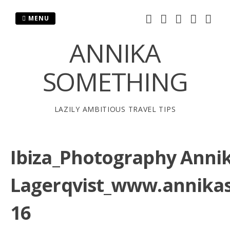
Skip
to
MENU
content
ANNIKA
SOMETHING
LAZILY AMBITIOUS TRAVEL TIPS
Ibiza_Photography Anni
Lagerqvist_www.annika
16