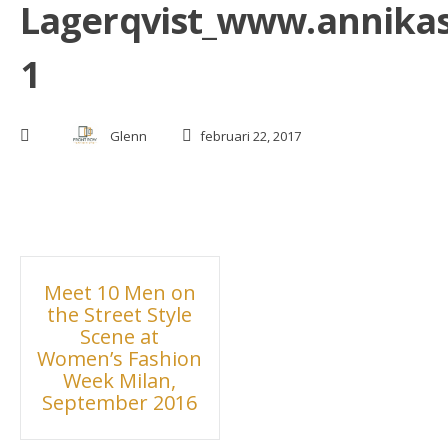
Lagerqvist_www.annika
1
Glenn
februari 22, 2017
Inläggsnavigering
Meet 10 Men on
the Street Style
Scene at
Women’s Fashion
Week Milan,
September 2016