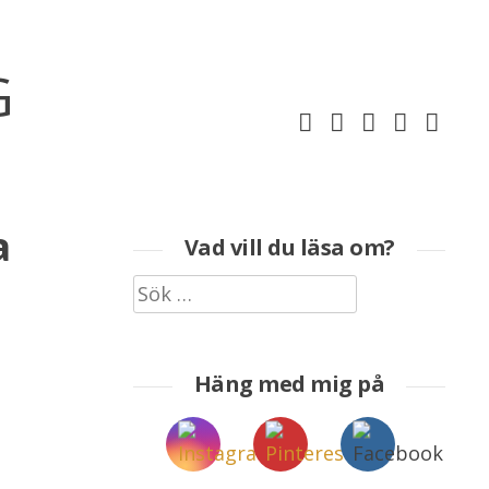
G
a
Vad vill du läsa om?
Sök
efter:
Häng med mig på