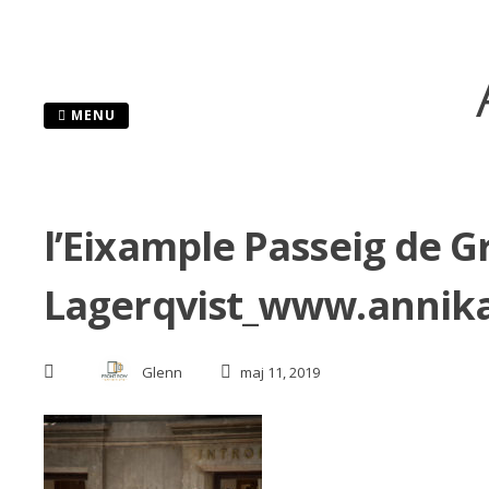
Skip
to
content
MENU
l’Eixample Passeig de 
Lagerqvist_www.annik
Glenn
maj 11, 2019