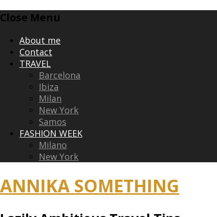
Skip
Close Menu
to
content
About me
Contact
TRAVEL
Barcelona
Ibiza
Milan
New York
Samos
FASHION WEEK
Milano
New York
ANNIKA SOMETHING