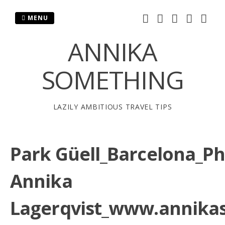
Skip
to
MENU
content
ANNIKA
SOMETHING
LAZILY AMBITIOUS TRAVEL TIPS
Park Güell_Barcelona_P
Annika
Lagerqvist_www.annika