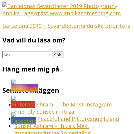
Inläggsnavigering
Barcelona 2019 – Sevärdheterna du ska prioritera
Vad vill du läsa om?
Sök
efter:
Häng med mig på
Senaste inläggen
Sunset Ashram – The Most Instagram
Friendly Sunset in Ibiza
Ibiza – A Peaceful and Pittoresque Island
Sunset Ashram – Ibiza’s Mest
Instagramvänliga Solnedgång