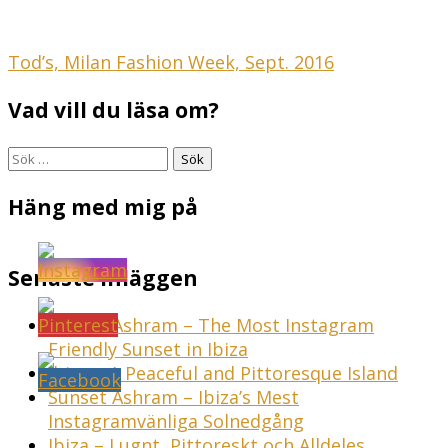
Inläggsnavigering
Tod’s, Milan Fashion Week, Sept. 2016
Vad vill du läsa om?
Sök
efter:
Häng med mig på
Senaste inläggen
Sunset Ashram – The Most Instagram
Friendly Sunset in Ibiza
Ibiza – A Peaceful and Pittoresque Island
Sunset Ashram – Ibiza’s Mest
Instagramvänliga Solnedgång
Ibiza – Lugnt, Pittoreskt och Alldeles