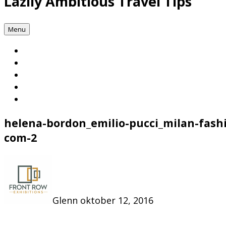
Lazily Ambitious Travel Tips
Menu
helena-bordon_emilio-pucci_milan-fas
com-2
Glenn
oktober 12, 2016