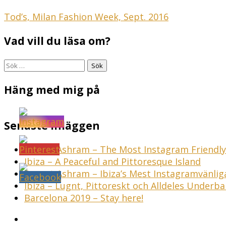
Inläggsnavigering
Tod’s, Milan Fashion Week, Sept. 2016
Vad vill du läsa om?
Sök
efter:
Häng med mig på
Senaste inläggen
Sunset Ashram – The Most Instagram Friendly 
Ibiza – A Peaceful and Pittoresque Island
Sunset Ashram – Ibiza’s Mest Instagramvänli
Ibiza – Lugnt, Pittoreskt och Alldeles Underba
Barcelona 2019 – Stay here!