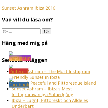
Inläggsnavigering
Sunset Ashram Ibiza 2016
Vad vill du läsa om?
Sök
efter:
Häng med mig på
Senaste inläggen
Sunset Ashram – The Most Instagram
Friendly Sunset in Ibiza
Ibiza – A Peaceful and Pittoresque Island
Sunset Ashram – Ibiza’s Mest
Instagramvänliga Solnedgång
Ibiza – Lugnt, Pittoreskt och Alldeles
Underbart