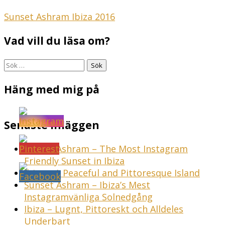
Inläggsnavigering
Sunset Ashram Ibiza 2016
Vad vill du läsa om?
Sök
efter:
Häng med mig på
Senaste inläggen
Sunset Ashram – The Most Instagram
Friendly Sunset in Ibiza
Ibiza – A Peaceful and Pittoresque Island
Sunset Ashram – Ibiza’s Mest
Instagramvänliga Solnedgång
Ibiza – Lugnt, Pittoreskt och Alldeles
Underbart