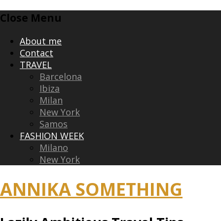
Skip
Close Menu
to
content
About me
Contact
TRAVEL
Barcelona
Ibiza
Milan
New York
Samos
FASHION WEEK
Milano
New York
ANNIKA SOMETHING