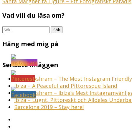
Inläggsnavigering
Santa Margherita Ligure – Ett Fotografiskt Paradis
Vad vill du läsa om?
Sök
efter:
Häng med mig på
Senaste inläggen
Sunset Ashram – The Most Instagram Friendly 
Ibiza – A Peaceful and Pittoresque Island
Sunset Ashram – Ibiza’s Mest Instagramvänli
Ibiza – Lugnt, Pittoreskt och Alldeles Underba
Barcelona 2019 – Stay here!