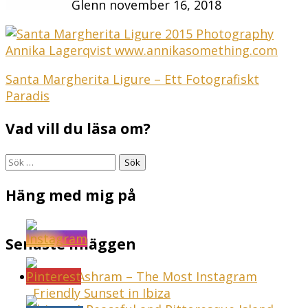
Glenn
november 16, 2018
Inläggsnavigering
Santa Margherita Ligure – Ett Fotografiskt
Paradis
Vad vill du läsa om?
Sök
efter:
Häng med mig på
Senaste inläggen
Sunset Ashram – The Most Instagram
Friendly Sunset in Ibiza