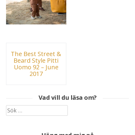
Inläggsnavigering
The Best Street &
Beard Style Pitti
Uomo 92 – June
2017
Vad vill du läsa om?
Sök
efter: