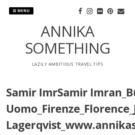
Skip
to
MENU
content
ANNIKA
SOMETHING
LAZILY AMBITIOUS TRAVEL TIPS
Samir ImrSamir Imran_Bu
Uomo_Firenze_Florence_
Lagerqvist_www.annika