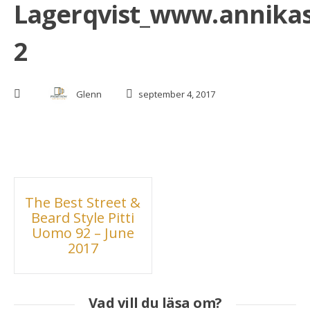
Lagerqvist_www.annika
2
Glenn
september 4, 2017
Inläggsnavigering
The Best Street &
Beard Style Pitti
Uomo 92 – June
2017
Vad vill du läsa om?