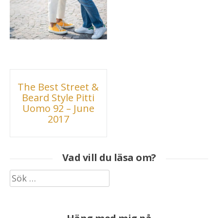
Inläggsnavigering
The Best Street &
Beard Style Pitti
Uomo 92 – June
2017
Vad vill du läsa om?
Sök
efter: