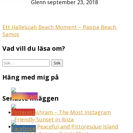
Glenn
september 23, 2018
Inläggsnavigering
Ett Hallelujah Beach Moment – Pappa Beach,
Samos
Vad vill du läsa om?
Sök
efter:
Häng med mig på
Senaste inläggen
Sunset Ashram – The Most Instagram
Friendly Sunset in Ibiza
Ibiza – A Peaceful and Pittoresque Island