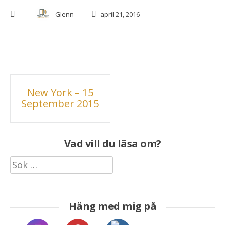
Glenn
april 21, 2016
Inläggsnavigering
New York – 15
September 2015
Vad vill du läsa om?
Sök
efter:
Häng med mig på