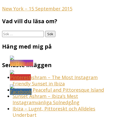
Inläggsnavigering
New York – 15 September 2015
Vad vill du läsa om?
Sök
efter:
Häng med mig på
Senaste inläggen
Sunset Ashram – The Most Instagram
Friendly Sunset in Ibiza
Ibiza – A Peaceful and Pittoresque Island
Sunset Ashram – Ibiza’s Mest
Instagramvänliga Solnedgång
Ibiza – Lugnt, Pittoreskt och Alldeles
Underbart