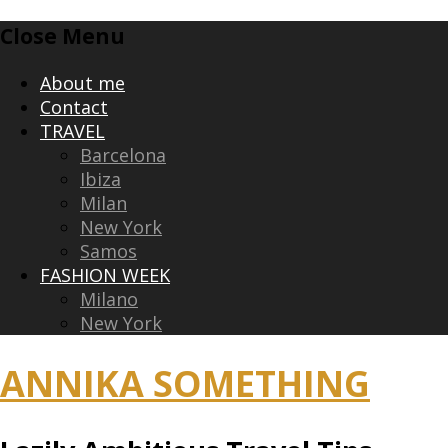
Skip
Close Menu
to
content
About me
Contact
TRAVEL
Barcelona
Ibiza
Milan
New York
Samos
FASHION WEEK
Milano
New York
ANNIKA SOMETHING