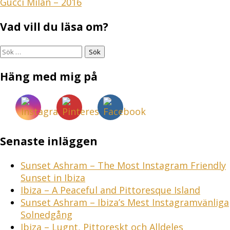
Inläggsnavigering
Gucci Milan – 2016
Vad vill du läsa om?
Sök
efter:
Häng med mig på
Senaste inläggen
Sunset Ashram – The Most Instagram Friendly
Sunset in Ibiza
Ibiza – A Peaceful and Pittoresque Island
Sunset Ashram – Ibiza’s Mest Instagramvänliga
Solnedgång
Ibiza – Lugnt, Pittoreskt och Alldeles