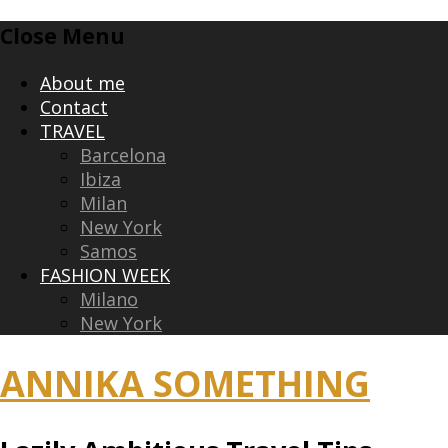
Skip
Close Menu
to
content
About me
Contact
TRAVEL
Barcelona
Ibiza
Milan
New York
Samos
FASHION WEEK
Milano
New York
ANNIKA SOMETHING