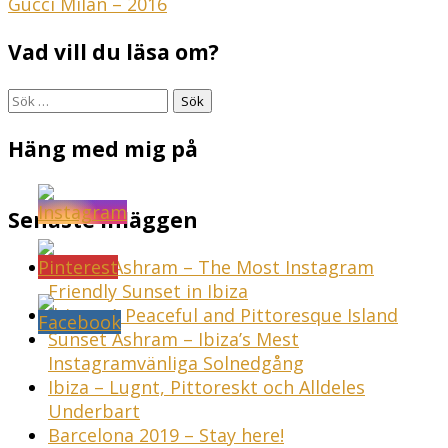
Inläggsnavigering
Gucci Milan – 2016
Vad vill du läsa om?
Sök
efter:
Häng med mig på
Senaste inläggen
Sunset Ashram – The Most Instagram
Friendly Sunset in Ibiza
Ibiza – A Peaceful and Pittoresque Island
Sunset Ashram – Ibiza’s Mest
Instagramvänliga Solnedgång
Ibiza – Lugnt, Pittoreskt och Alldeles
Underbart
Barcelona 2019 – Stay here!