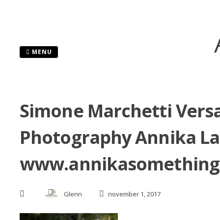
Skip
to
content
MENU
Simone Marchetti Vers
Photography Annika La
www.annikasomething
Glenn
november 1, 2017