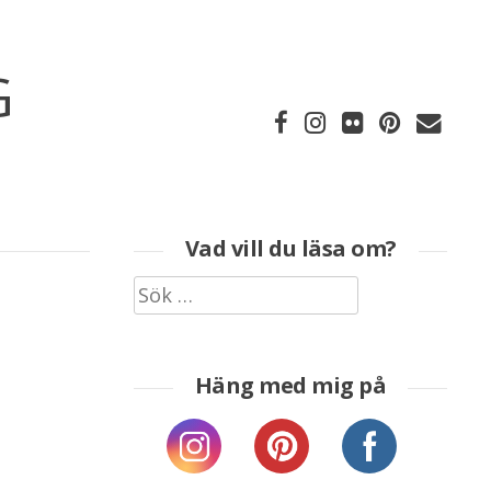
G
Vad vill du läsa om?
Sök
efter:
Häng med mig på