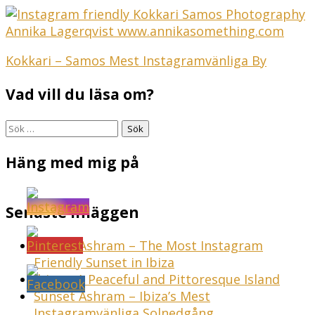
Inläggsnavigering
Kokkari – Samos Mest Instagramvänliga By
Vad vill du läsa om?
Sök
efter:
Häng med mig på
Senaste inläggen
Sunset Ashram – The Most Instagram
Friendly Sunset in Ibiza
Ibiza – A Peaceful and Pittoresque Island
Sunset Ashram – Ibiza’s Mest
Instagramvänliga Solnedgång