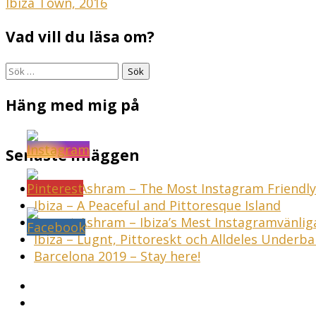
Inläggsnavigering
Ibiza Town, 2016
Vad vill du läsa om?
Sök
efter:
Häng med mig på
Senaste inläggen
Sunset Ashram – The Most Instagram Friendly 
Ibiza – A Peaceful and Pittoresque Island
Sunset Ashram – Ibiza’s Mest Instagramvänli
Ibiza – Lugnt, Pittoreskt och Alldeles Underba
Barcelona 2019 – Stay here!