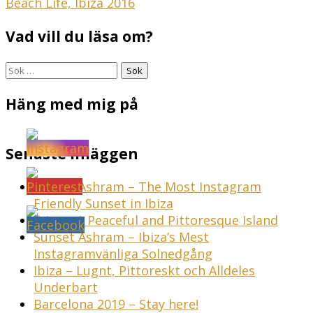
Inläggsnavigering
Beach Life, Ibiza 2016
Vad vill du läsa om?
Sök
efter:
Häng med mig på
Senaste inläggen
Sunset Ashram – The Most Instagram
Friendly Sunset in Ibiza
Ibiza – A Peaceful and Pittoresque Island
Sunset Ashram – Ibiza’s Mest
Instagramvänliga Solnedgång
Ibiza – Lugnt, Pittoreskt och Alldeles
Underbart
Barcelona 2019 – Stay here!