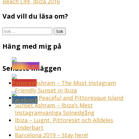
Inläggsnavigering
Beach Life, Ibiza 2016
Vad vill du läsa om?
Sök
efter:
Häng med mig på
Senaste inläggen
Sunset Ashram – The Most Instagram
Friendly Sunset in Ibiza
Ibiza – A Peaceful and Pittoresque Island
Sunset Ashram – Ibiza’s Mest
Instagramvänliga Solnedgång
Ibiza – Lugnt, Pittoreskt och Alldeles
Underbart
Barcelona 2019 – Stay here!