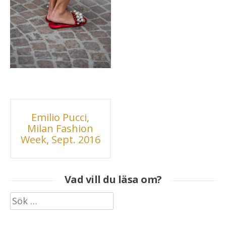
Inläggsnavigering
Emilio Pucci,
Milan Fashion
Week, Sept. 2016
Vad vill du läsa om?
Sök
efter: